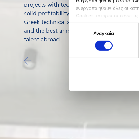
ενεργοποιηθούν μόνο τα αναγ
projects with technical excellence, reliabili
ενεργοποιηθούν όλες οι κατ
solid profitability. We are a reference point
Cookies και τροποποίησε τις
Greek technical sector, the most reliable p
Επιλογή
and the best ambassador of Greek enginee
Αναγκαία
συγκατάθεσης
talent abroad.