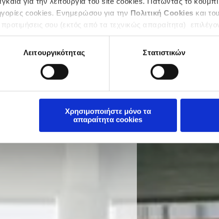
καία για την λειτουργία του site cookies. Πατώντας το κουμπί
ty, and
ηγορίες cookies. Ενημερώσου για την
Πολιτική Cookies
και το
 for the
 προτιμήσεις σου (εκτός από τα τεχνικώς απαραίτητα) επιλέγο
artner
ring
Λειτουργικότητας
Στατιστικών
Χρησιμοποιήστε μόνο τα
απαραίτητα cookies