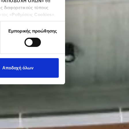
 «
ΑΠΟΔΟΧΗ ΟΛΩΝ
» θα
υς διαφορετικούς τύπους
ντας «
Ρυθμίσεις Cookies
».
Εμπορικής προώθησης
Αποδοχή όλων