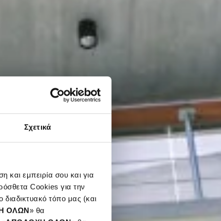
Σχετικά
η και εμπειρία σου και για
ρόσθετα Cookies για την
 διαδικτυακό τόπο μας (και
Η ΟΛΩΝ
» θα