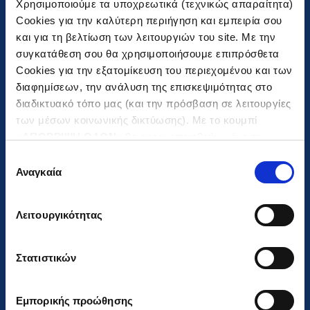
Χρησιμοποιούμε τα υποχρεωτικά (τεχνικώς απαραίτητα)
Cookies για την καλύτερη περιήγηση και εμπειρία σου
και για τη βελτίωση των λειτουργιών του site. Με την
συγκατάθεση σου θα χρησιμοποιήσουμε επιπρόσθετα
Cookies για την εξατομίκευση του περιεχομένου και των
διαφημίσεων, την ανάλυση της επισκεψιμότητας στο
διαδικτυακό τόπο μας (και την πρόσβαση σε λειτουργίες
των μέσων κοινωνικής δικτύωσης). Με το κουμπί
«
ΑΠΟΡΡΙΨΗ ΟΛΩΝ
» θα ενεργοποιηθούν μόνο τα
αναγκαία για την λειτουργία του site cookies. Πατώντας
Επιλογή
το κουμπί «
ΑΠΟΔΟΧΗ ΟΛΩΝ
» θα ενεργοποιηθούν όλες
Αναγκαία
συγκατάθεσης
85, Mesogeion ave., Athens 115
οι κατηγορίες cookies. Ενημερώσου για την
Πολιτική
26, Greece
Cookies
και τους διαφορετικούς τύπους Cookies και
T:
+30 210 6968000
Λειτουργικότητας
τροποποίησε τις προτιμήσεις σου (εκτός από τα
τεχνικώς απαραίτητα) επιλέγοντας «
Ρυθμίσεις
F:
+30 210 6968098-99
Cookies
».
Στατιστικών
E:
info@gekterna.com
G.E.MI Number
000253001000
Εμπορικής προώθησης