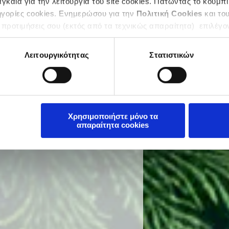
καία για την λειτουργία του site cookies. Πατώντας το κουμπί
ηγορίες cookies. Ενημερώσου για την
Πολιτική Cookies
και το
 προτιμήσεις σου (εκτός από τα τεχνικώς απαραίτητα) επιλέγο
Λειτουργικότητας
Στατιστικών
Χρησιμοποιήστε μόνο τα
απαραίτητα cookies