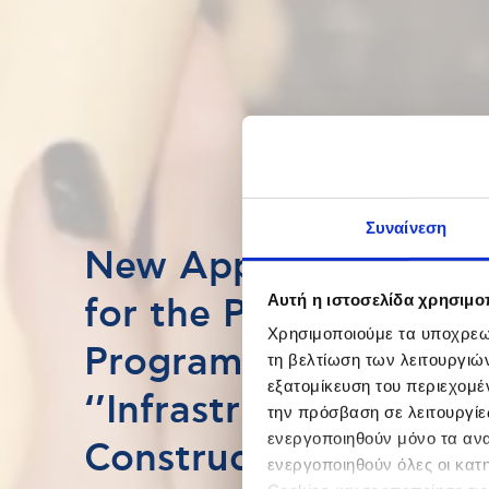
Συναίνεση
New Application Cycl
Αυτή η ιστοσελίδα χρησιμοπ
for the Postgraduate
Χρησιμοποιούμε τα υποχρεωτ
Program in
τη βελτίωση των λειτουργιώ
εξατομίκευση του περιεχομέ
‘’Infrastructure and
την πρόσβαση σε λειτουργίε
ενεργοποιηθούν μόνο τα αναγ
Construction Project
ενεργοποιηθούν όλες οι κατ