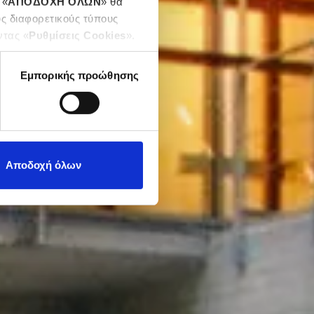
 «
ΑΠΟΔΟΧΗ ΟΛΩΝ
» θα
υς διαφορετικούς τύπους
ντας «
Ρυθμίσεις Cookies
».
Εμπορικής προώθησης
Αποδοχή όλων