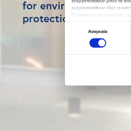
ενεργοποιηθούν μόνο τα αναγ
for environmental
ενεργοποιηθούν όλες οι κατ
Cookies και τροποποίησε τις
protection
Επιλογή
Αναγκαία
συγκατάθεσης