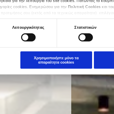
καία για την λειτουργία του site cookies. Πατώντας το κουμπί
ηγορίες cookies. Ενημερώσου για την
Πολιτική Cookies
και το
 προτιμήσεις σου (εκτός από τα τεχνικώς απαραίτητα) επιλέγο
Λειτουργικότητας
Στατιστικών
Χρησιμοποιήστε μόνο τα
απαραίτητα cookies