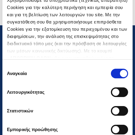
Χρησιμοποιούμε τα υποχρεωτικά (τεχνικώς απαραίτητα)
2014.
Cookies για την καλύτερη περιήγηση και εμπειρία σου
και για τη βελτίωση των λειτουργιών του site. Με την
συγκατάθεση σου θα χρησιμοποιήσουμε επιπρόσθετα
Cookies για την εξατομίκευση του περιεχομένου και των
διαφημίσεων, την ανάλυση της επισκεψιμότητας στο
διαδικτυακό τόπο μας (και την πρόσβαση σε λειτουργίες
των μέσων κοινωνικής δικτύωσης). Με το κουμπί
«
ΑΠΟΡΡΙΨΗ ΟΛΩΝ
» θα ενεργοποιηθούν μόνο τα
αναγκαία για την λειτουργία του site cookies. Πατώντας
Επιλογή
το κουμπί «
ΑΠΟΔΟΧΗ ΟΛΩΝ
» θα ενεργοποιηθούν όλες
Αναγκαία
85, Mesogeion ave., Athens 115
συγκατάθεσης
οι κατηγορίες cookies. Ενημερώσου για την
Πολιτική
26, Greece
Cookies
και τους διαφορετικούς τύπους Cookies και
T:
+30 210 6968000
Λειτουργικότητας
τροποποίησε τις προτιμήσεις σου (εκτός από τα
F:
+30 210 6968098-99
τεχνικώς απαραίτητα) επιλέγοντας «
Ρυθμίσεις
Cookies
».
E:
info@gekterna.com
Στατιστικών
G.E.MI Number
000253001000
Εμπορικής προώθησης