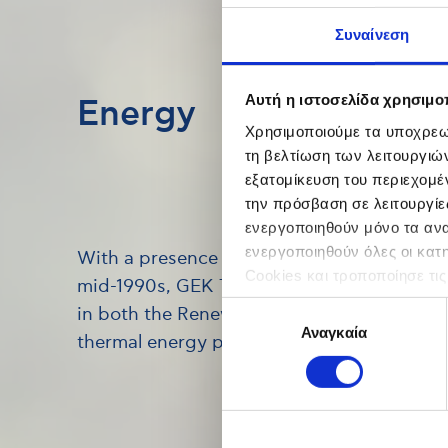
Συναίνεση
Αυτή η ιστοσελίδα χρησιμοπ
Energy
Χρησιμοποιούμε τα υποχρεωτ
τη βελτίωση των λειτουργιώ
εξατομίκευση του περιεχομέ
την πρόσβαση σε λειτουργίε
ενεργοποιηθούν μόνο τα αναγ
ενεργοποιηθούν όλες οι κατ
With a presence in the energy sector since
Cookies και τροποποίησε τις
mid-1990s, GEK TERNA Group plays a centr
Επιλογή
in both the Renewable Energy sector and 
Αναγκαία
συγκατάθεσης
thermal energy production sector.