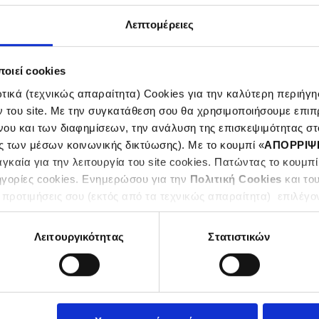
Λεπτομέρειες
οιεί cookies
ικά (τεχνικώς απαραίτητα) Cookies για την καλύτερη περιήγησ
ν του site. Με την συγκατάθεση σου θα χρησιμοποιήσουμε επιπ
νου και των διαφημίσεων, την ανάλυση της επισκεψιμότητας στο
ς των μέσων κοινωνικής δικτύωσης). Με το κουμπί «
ΑΠΟΡΡΙΨ
καία για την λειτουργία του site cookies. Πατώντας το κουμπί
ηγορίες cookies. Ενημερώσου για την
Πολιτική Cookies
και το
 the
 προτιμήσεις σου (εκτός από τα τεχνικώς απαραίτητα) επιλέγο
al role
the
Λειτουργικότητας
Στατιστικών