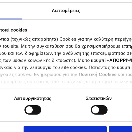
Λεπτομέρειες
οιεί cookies
ικά (τεχνικώς απαραίτητα) Cookies για την καλύτερη περιήγησ
ν του site. Με την συγκατάθεση σου θα χρησιμοποιήσουμε επιπ
NS
νου και των διαφημίσεων, την ανάλυση της επισκεψιμότητας στο
ς των μέσων κοινωνικής δικτύωσης). Με το κουμπί «
ΑΠΟΡΡΙΨ
ICA
καία για την λειτουργία του site cookies. Πατώντας το κουμπί
ηγορίες cookies. Ενημερώσου για την
Πολιτική Cookies
και το
 προτιμήσεις σου (εκτός από τα τεχνικώς απαραίτητα) επιλέγο
Λειτουργικότητας
Στατιστικών