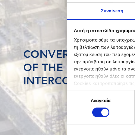
Συναίνεση
Αυτή η ιστοσελίδα χρησιμοπ
Χρησιμοποιούμε τα υποχρεωτ
τη βελτίωση των λειτουργιώ
CONVERTER STATIO
εξατομίκευση του περιεχομέ
την πρόσβαση σε λειτουργίε
OF THE CRETE – ATT
ενεργοποιηθούν μόνο τα αναγ
ενεργοποιηθούν όλες οι κατ
INTERCONNECTION
Cookies και τροποποίησε τις
Επιλογή
Αναγκαία
συγκατάθεσης