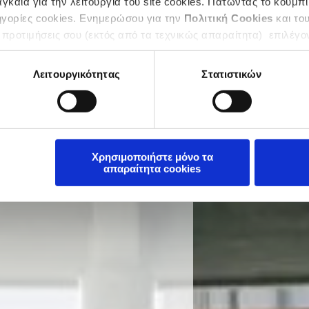
καία για την λειτουργία του site cookies. Πατώντας το κουμπί
ηγορίες cookies. Ενημερώσου για την
Πολιτική Cookies
και το
 προτιμήσεις σου (εκτός από τα τεχνικώς απαραίτητα) επιλέγο
Λειτουργικότητας
Στατιστικών
Χρησιμοποιήστε μόνο τα
απαραίτητα cookies