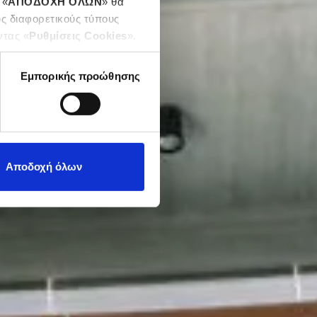
 «
ΑΠΟΔΟΧΗ ΟΛΩΝ
» θα
υς διαφορετικούς τύπους
ντας «
Ρυθμίσεις Cookies
».
Εμπορικής προώθησης
Αποδοχή όλων