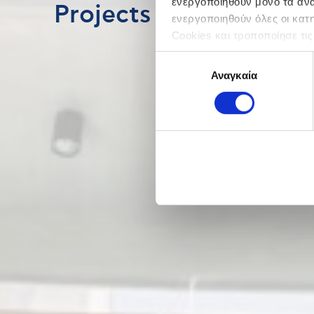
ενεργοποιηθούν μόνο τα αναγ
Projects
ενεργοποιηθούν όλες οι κατ
Cookies και τροποποίησε τις
Επιλογή
Αναγκαία
συγκατάθεσης