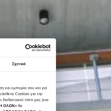
Σχετικά
η και εμπειρία σου και για
ρόσθετα Cookies για την
 διαδικτυακό τόπο μας (και
Η ΟΛΩΝ
» θα