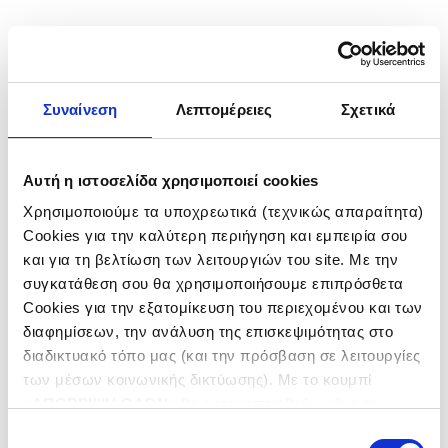
ΠΕΡΙΣΣΟΤΕΡΑ
Συναίνεση
Λεπτομέρειες
Σχετικά
Αυτή η ιστοσελίδα χρησιμοποιεί cookies
Χρησιμοποιούμε τα υποχρεωτικά (τεχνικώς απαραίτητα)
Real Estate
Cookies για την καλύτερη περιήγηση και εμπειρία σου
και για τη βελτίωση των λειτουργιών του site. Με την
συγκατάθεση σου θα χρησιμοποιήσουμε επιπρόσθετα
ΧΩΡΑ
Cookies για την εξατομίκευση του περιεχομένου και των
διαφημίσεων, την ανάλυση της επισκεψιμότητας στο
ΕΛΛΑΔΑ
διαδικτυακό τόπο μας (και την πρόσβαση σε λειτουργίες
ΒΟΥΛΓΑΡΙΑ
ΚΑΤΗΓΟΡΙΑ
των μέσων κοινωνικής δικτύωσης). Με το κουμπί
«
ΑΠΟΡΡΙΨΗ ΟΛΩΝ
» θα ενεργοποιηθούν μόνο τα
ΟΙΚΙΣΤΙΚΕΣ – ΤΟΥΡΙΣΤΙΚΕΣ
αναγκαία για την λειτουργία του site cookies. Πατώντας
ΑΝΑΠΤΥΞΕΙΣ
Επιλογή
ΚΑΤΑΣΤΑΣΗ