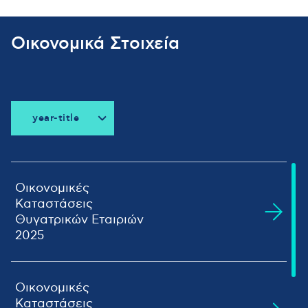
Οικονομικά Στοιχεία
year-title
all-title
2026
2025
Οικονομικές
Καταστάσεις
2024
Θυγατρικών Εταιριών
2023
2025
2022
2021
ΤΕΡΝΑ
2020
ΑΝΩΝΥΜΟΣ
Οικονομικές
Προβολή
2019
ΤΟΥΡΙΣΤΙΚΗ
Αρχείου
Καταστάσεις