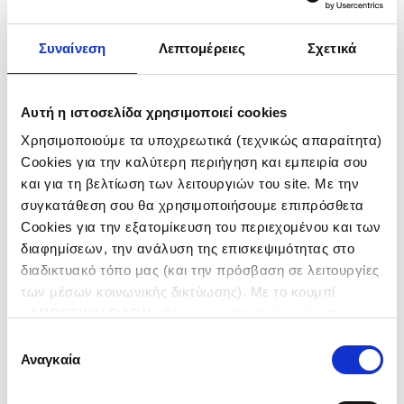
Πολιτικές και
Συναίνεση
Λεπτομέρειες
Σχετικά
Συστήματα
Διαχείρισης
Αυτή η ιστοσελίδα χρησιμοποιεί cookies
Χρησιμοποιούμε τα υποχρεωτικά (τεχνικώς απαραίτητα)
Cookies για την καλύτερη περιήγηση και εμπειρία σου
και για τη βελτίωση των λειτουργιών του site. Με την
συγκατάθεση σου θα χρησιμοποιήσουμε επιπρόσθετα
Cookies για την εξατομίκευση του περιεχομένου και των
διαφημίσεων, την ανάλυση της επισκεψιμότητας στο
Έργα
διαδικτυακό τόπο μας (και την πρόσβαση σε λειτουργίες
των μέσων κοινωνικής δικτύωσης). Με το κουμπί
«
ΑΠΟΡΡΙΨΗ ΟΛΩΝ
» θα ενεργοποιηθούν μόνο τα
αναγκαία για την λειτουργία του site cookies. Πατώντας
Επιλογή
ΧΩΡΑ
το κουμπί «
ΑΠΟΔΟΧΗ ΟΛΩΝ
» θα ενεργοποιηθούν όλες
Αναγκαία
συγκατάθεσης
οι κατηγορίες cookies. Ενημερώσου για την
Πολιτική
ΕΛΛΑΔΑ
Cookies
και τους διαφορετικούς τύπους Cookies και