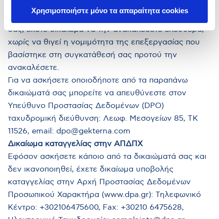
Δικαίωμα ανάκλησης της συγκατάθεσης
Χρησιμοποιήστε μόνο τα απαραίτητα cookies
Όπου η επεξεργασία βασίζεται στην συγκατάθεσή
σας, έχετε δικαίωμα να την ανακαλέσετε ελεύθερα,
χωρίς να θιγεί η νομιμότητα της επεξεργασίας που
βασίστηκε στη συγκατάθεσή σας προτού την
ανακαλέσετε.
Για να ασκήσετε οποιοδήποτε από τα παραπάνω
δικαιώματά σας μπορείτε να απευθύνεστε στον
Υπεύθυνο Προστασίας Δεδομένων (DPO)
ταχυδρομική διεύθυνση: Λεωφ. Μεσογείων 85, ΤΚ
11526, email: dpo@gekterna.com
Δικαίωμα καταγγελίας στην ΑΠΔΠΧ
Εφόσον ασκήσετε κάποιο από τα δικαιώματά σας και
δεν ικανοποιηθεί, έχετε δικαίωμα υποβολής
καταγγελίας στην Αρχή Προστασίας Δεδομένων
Προσωπικού Χαρακτήρα (www.dpa.gr): Τηλεφωνικό
Κέντρο: +302106475600, Fax: +30210 6475628,