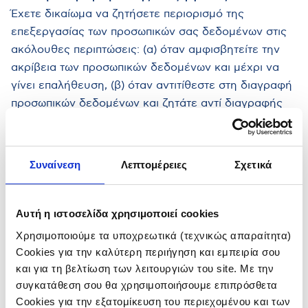
Έχετε δικαίωμα να ζητήσετε περιορισμό της
επεξεργασίας των προσωπικών σας δεδομένων στις
ακόλουθες περιπτώσεις: (α) όταν αμφισβητείτε την
ακρίβεια των προσωπικών δεδομένων και μέχρι να
γίνει επαλήθευση, (β) όταν αντιτίθεστε στη διαγραφή
προσωπικών δεδομένων και ζητάτε αντί διαγραφής
τον περιορισμό χρήσης αυτών, (γ) όταν τα προσωπικά
δεδομένα δεν χρειάζονται για τους σκοπούς
επεξεργασίας, σας είναι ωστόσο απαραίτητα για τη
Συναίνεση
Λεπτομέρειες
Σχετικά
θεμελίωση, άσκηση ή υποστήριξη νομικών αξιώσεων,
και (δ) όταν εναντιώνεστε στην επεξεργασία και
μέχρι να γίνει επαλήθευση ότι υπάρχουν νόμιμοι
Αυτή η ιστοσελίδα χρησιμοποιεί cookies
λόγοι που μας αφορούν και υπερισχύουν των λόγων
Χρησιμοποιούμε τα υποχρεωτικά (τεχνικώς απαραίτητα)
για τους οποίους εναντιώνεστε στην επεξεργασία.
Cookies για την καλύτερη περιήγηση και εμπειρία σου
Δικαίωμα εναντίωσης στην επεξεργασία:
και για τη βελτίωση των λειτουργιών του site. Με την
Έχετε δικαίωμα να εναντιωθείτε ανά πάσα στιγμή
συγκατάθεση σου θα χρησιμοποιήσουμε επιπρόσθετα
στην επεξεργασία των προσωπικών σας δεδομένων
Cookies για την εξατομίκευση του περιεχομένου και των