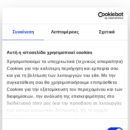
ΠΕΡΙΣΣΟΤΕΡΑ
Συναίνεση
Λεπτομέρειες
Σχετικά
Αυτή η ιστοσελίδα χρησιμοποιεί cookies
Χρησιμοποιούμε τα υποχρεωτικά (τεχνικώς απαραίτητα)
Real Estate
Cookies για την καλύτερη περιήγηση και εμπειρία σου
και για τη βελτίωση των λειτουργιών του site. Με την
συγκατάθεση σου θα χρησιμοποιήσουμε επιπρόσθετα
ΧΩΡΑ
Cookies για την εξατομίκευση του περιεχομένου και των
διαφημίσεων, την ανάλυση της επισκεψιμότητας στο
ΕΛΛΑΔΑ
διαδικτυακό τόπο μας (και την πρόσβαση σε λειτουργίες
ΒΟΥΛΓΑΡΙΑ
ΚΑΤΗΓΟΡΙΑ
των μέσων κοινωνικής δικτύωσης). Με το κουμπί
«
ΑΠΟΡΡΙΨΗ ΟΛΩΝ
» θα ενεργοποιηθούν μόνο τα
ΟΙΚΙΣΤΙΚΕΣ – ΤΟΥΡΙΣΤΙΚΕΣ
αναγκαία για την λειτουργία του site cookies. Πατώντας
ΑΝΑΠΤΥΞΕΙΣ
Επιλογή
ΚΑΤΑΣΤΑΣΗ