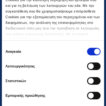
Τάγκας Θεόδωρος
και για τη βελτίωση των λειτουργιών του site. Με την
Αντιπρόεδρος
συγκατάθεση σου θα χρησιμοποιήσουμε επιπρόσθετα
Cookies για την εξατομίκευση του περιεχομένου και των
διαφημίσεων, την ανάλυση της επισκεψιμότητας στο
Παναγιωτόπουλος Χρήστος
διαδικτυακό τόπο μας (και την πρόσβαση σε λειτουργίες
Διευθύνων Σύμβουλος
των μέσων κοινωνικής δικτύωσης). Με το κουμπί
«
ΑΠΟΡΡΙΨΗ ΟΛΩΝ
» θα ενεργοποιηθούν μόνο τα
αναγκαία για την λειτουργία του site cookies. Πατώντας
Επιλογή
το κουμπί «
ΑΠΟΔΟΧΗ ΟΛΩΝ
» θα ενεργοποιηθούν όλες
Μιχαηλίδης Αλέξανδρος
Αναγκαία
συγκατάθεσης
οι κατηγορίες cookies. Ενημερώσου για την
Πολιτική
Αναπληρωτής Δ/νων Σύμβουλος & Γενικός
Cookies
και τους διαφορετικούς τύπους Cookies και
Τεχνικός Διευθυντής
Λειτουργικότητας
τροποποίησε τις προτιμήσεις σου (εκτός από τα
τεχνικώς απαραίτητα) επιλέγοντας «
Ρυθμίσεις
Cookies
».
Στατιστικών
Βράιλας Εμμανουήλ
Μέλος
Εμπορικής προώθησης