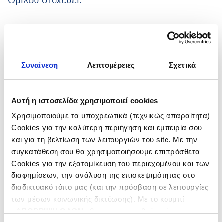
Ομίλου στοχεύει:
Συναίνεση
Λεπτομέρειες
Σχετικά
Στην περιβαλλοντική και
ενεργειακή διαχείριση
Αυτή η ιστοσελίδα χρησιμοποιεί cookies
Χρησιμοποιούμε τα υποχρεωτικά (τεχνικώς απαραίτητα)
Cookies για την καλύτερη περιήγηση και εμπειρία σου
και για τη βελτίωση των λειτουργιών του site. Με την
Στην υπεύθυνη διαχείριση
συγκατάθεση σου θα χρησιμοποιήσουμε επιπρόσθετα
της ενέργειας
Cookies για την εξατομίκευση του περιεχομένου και των
διαφημίσεων, την ανάλυση της επισκεψιμότητας στο
διαδικτυακό τόπο μας (και την πρόσβαση σε λειτουργίες
των μέσων κοινωνικής δικτύωσης). Με το κουμπί
Στη συμβολή στο
«
ΑΠΟΡΡΙΨΗ ΟΛΩΝ
» θα ενεργοποιηθούν μόνο τα
μετριασμό και προσαρμογή