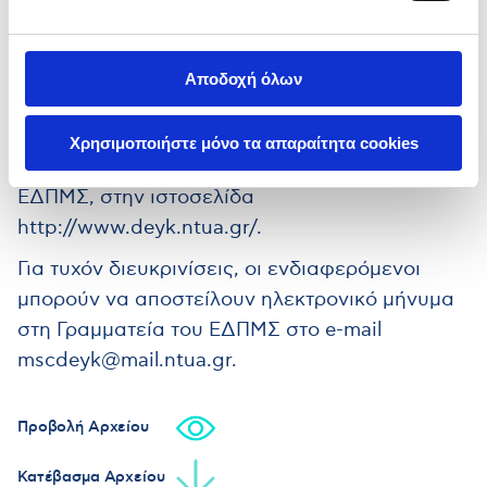
σε διεθνές επίπεδο.
Οι ενδιαφερόμενοι που επιθυμούν να
συμμετάσχουν στο ΕΔΠΜΣ-ΔΕΥΚ για το
Αποδοχή όλων
ακαδημαϊκό έτος 2026–2027 καλούνται να
υποβάλουν τις αιτήσεις τους έως τις
Χρησιμοποιήστε μόνο τα απαραίτητα cookies
31/05/2026, ηλεκτρονικά στη Γραμματεία του
ΕΔΠΜΣ, στην ιστοσελίδα
http://www.deyk.ntua.gr/.
Για τυχόν διευκρινίσεις, οι ενδιαφερόμενοι
μπορούν να αποστείλουν ηλεκτρονικό μήνυμα
στη Γραμματεία του ΕΔΠΜΣ στο e-mail
mscdeyk@mail.ntua.gr.
Προβολή Αρχείου
Κατέβασμα Αρχείου