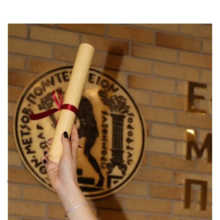
06.05.2026
Μοιράσου:
Facebook
Twitter
LinkedIn
Στρατηγική συνεργασία του Ομίλου ΓΕΚ ΤΕΡΝΑ
με το Εθνικό Μετσόβιο Πολυτεχνείο.
Ξεκίνησε η περίοδος υποβολής αιτήσεων για το
Επαγγελματικό Διατμηματικό Πρόγραμμα
Μεταπτυχιακών Σπουδών (ΕΔΠΜΣ) του Εθνικού
Μετσόβιου Πολυτεχνείου με τίτλο «Διαχείριση
Έργων Υποδομών και Κατασκευών», για το
ακαδημαϊκό έτος 2026–2027. Το πρόγραμμα
υλοποιείται με την αποκλειστική υποστήριξη