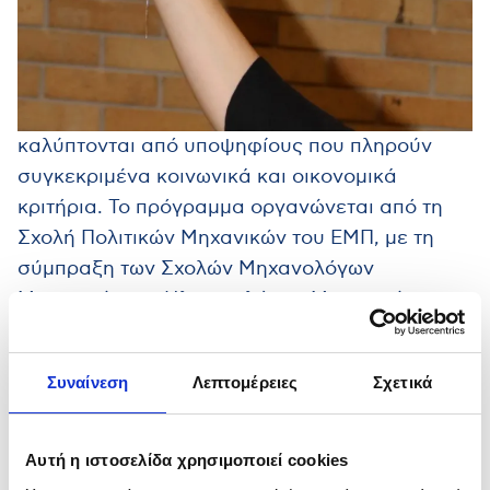
και χρηματοδότηση του Όμιλου ΓΕΚ ΤΕΡΝΑ,
στο πλαίσιο πενταετούς συνεργασίας.
Για το νέο ακαδημαϊκό έτος προβλέπονται 30
θέσεις εισακτέων, εκ των οποίων τρεις
καλύπτονται από υποψηφίους που πληρούν
συγκεκριμένα κοινωνικά και οικονομικά
κριτήρια. Το πρόγραμμα οργανώνεται από τη
Σχολή Πολιτικών Μηχανικών του ΕΜΠ, με τη
σύμπραξη των Σχολών Μηχανολόγων
Μηχανικών και Ηλεκτρολόγων Μηχανικών και
Μηχανικών Υπολογιστών. Έχει ελάχιστη
διάρκεια τρία εξάμηνα και οδηγεί στην
Συναίνεση
Λεπτομέρειες
Σχετικά
απόκτηση Διπλώματος Μεταπτυχιακών
Σπουδών (ΔΜΣ), ενώ τα μαθήματα διεξάγονται
στην ελληνική και την αγγλική γλώσσα.
Αυτή η ιστοσελίδα χρησιμοποιεί cookies
Πριν από τρία χρόνια, όταν το Εθνικό Μετσόβιο