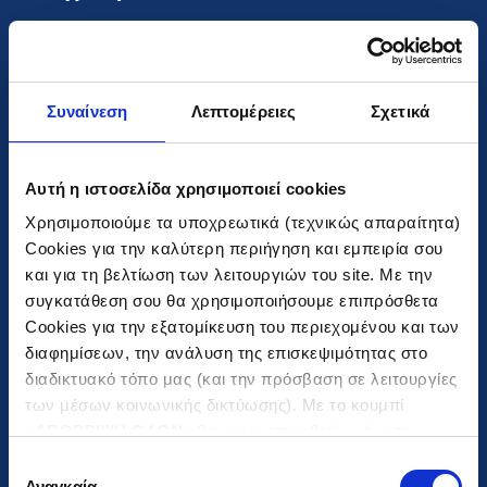
Aποφοίτησε από τη Σχολή Πολιτικών Μηχανικών του
ΕΜΠ το 1998. Εργάστηκε ως ελεύθερος
Συναίνεση
Λεπτομέρειες
Σχετικά
επαγγελματίας στη μελέτη, επίβλεψη και κατασκευή
ιδιωτικών έργων έως το 2003, οπότε και άρχισε η
συνεργασία του με τον Όμιλο (ΤΕΡΝΑ Α.Ε.), αρχικά
Αυτή η ιστοσελίδα χρησιμοποιεί cookies
ως μηχανικός κατασκευής και στη συνέχεια σε
Χρησιμοποιούμε τα υποχρεωτικά (τεχνικώς απαραίτητα)
θέσεις διαχείρισης έργων. Από το 2005
Cookies για την καλύτερη περιήγηση και εμπειρία σου
δραστηριοποιείται κυρίως στους τομείς της ενέργειας
και για τη βελτίωση των λειτουργιών του site. Με την
και των παραχωρήσεων. Είναι Γενικός Διευθυντής
συγκατάθεση σου θα χρησιμοποιήσουμε επιπρόσθετα
Επιχειρηματικής Ανάπτυξης καθώς και μέλος Δ.Σ.
Cookies για την εξατομίκευση του περιεχομένου και των
διαφημίσεων, την ανάλυση της επισκεψιμότητας στο
συνδεδεμένων εταιρειών του Ομίλου ΓΕΚ ΤΕΡΝΑ.
διαδικτυακό τόπο μας (και την πρόσβαση σε λειτουργίες
των μέσων κοινωνικής δικτύωσης). Με το κουμπί
«
ΑΠΟΡΡΙΨΗ ΟΛΩΝ
» θα ενεργοποιηθούν μόνο τα
αναγκαία για την λειτουργία του site cookies. Πατώντας
Επιλογή
το κουμπί «
ΑΠΟΔΟΧΗ ΟΛΩΝ
» θα ενεργοποιηθούν όλες
Αναγκαία