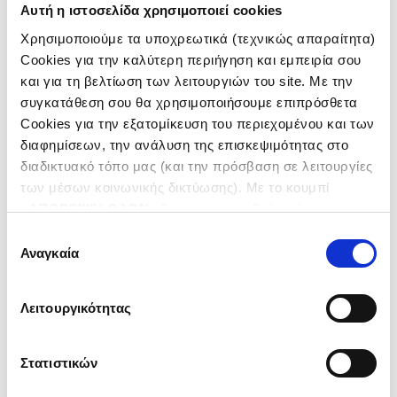
Αυτή η ιστοσελίδα χρησιμοποιεί cookies
ΣΥΓΚΡΟΤΗΜΑ ΓΡΑΦΕΙΩΝ – ΑΝΑΠΤΥΞΗ
Χρησιμοποιούμε τα υποχρεωτικά (τεχνικώς απαραίτητα)
ΦΡΑΓΚΟΚΚΛΗΣΙΑ Α.Ε.
Cookies για την καλύτερη περιήγηση και εμπειρία σου
και για τη βελτίωση των λειτουργιών του site. Με την
συγκατάθεση σου θα χρησιμοποιήσουμε επιπρόσθετα
Cookies για την εξατομίκευση του περιεχομένου και των
διαφημίσεων, την ανάλυση της επισκεψιμότητας στο
διαδικτυακό τόπο μας (και την πρόσβαση σε λειτουργίες
των μέσων κοινωνικής δικτύωσης). Με το κουμπί
«
ΑΠΟΡΡΙΨΗ ΟΛΩΝ
» θα ενεργοποιηθούν μόνο τα
αναγκαία για την λειτουργία του site cookies. Πατώντας
Επιλογή
το κουμπί «
ΑΠΟΔΟΧΗ ΟΛΩΝ
» θα ενεργοποιηθούν όλες
Αναγκαία
συγκατάθεσης
οι κατηγορίες cookies. Ενημερώσου για την
Πολιτική
Cookies
και τους διαφορετικούς τύπους Cookies και
Λειτουργικότητας
τροποποίησε τις προτιμήσεις σου (εκτός από τα
τεχνικώς απαραίτητα) επιλέγοντας «
Ρυθμίσεις
Cookies
».
Στατιστικών
THE ORBIT – NOVAL PROPERTY