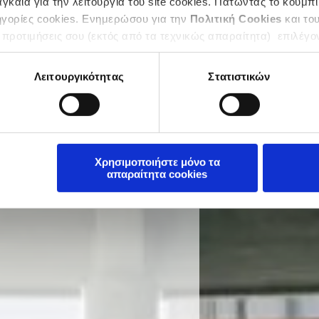
καία για την λειτουργία του site cookies. Πατώντας το κουμπί
ηγορίες cookies. Ενημερώσου για την
Πολιτική Cookies
και το
 προτιμήσεις σου (εκτός από τα τεχνικώς απαραίτητα) επιλέγο
Λειτουργικότητας
Στατιστικών
Χρησιμοποιήστε μόνο τα
απαραίτητα cookies