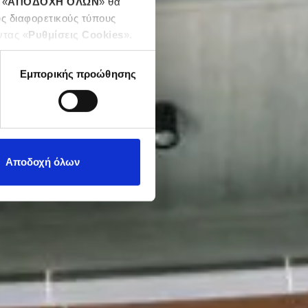
 «
ΑΠΟΔΟΧΗ ΟΛΩΝ
» θα
υς διαφορετικούς τύπους
ντας «
Ρυθμίσεις Cookies
».
Εμπορικής προώθησης
Αποδοχή όλων