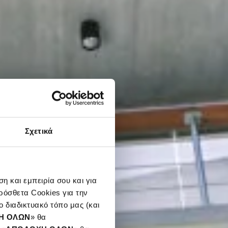
Σχετικά
η και εμπειρία σου και για
ρόσθετα Cookies για την
 διαδικτυακό τόπο μας (και
Η ΟΛΩΝ
» θα