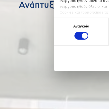
ενεργοποιηθούν μόνο τα αναγ
Ανάπτυξη Ακινήτων
ενεργοποιηθούν όλες οι κατ
Cookies και τροποποίησε τις
Επιλογή
Αναγκαία
συγκατάθεσης