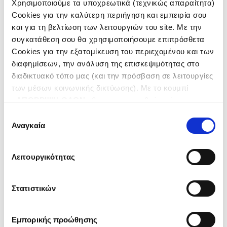
Χρησιμοποιούμε τα υποχρεωτικά (τεχνικώς απαραίτητα)
ΑΝΑΚΑΤΑΣΚΕΥΗ ΠΥΡΓΟΥ ΠΕΙΡΑΙΑ
Cookies για την καλύτερη περιήγηση και εμπειρία σου
και για τη βελτίωση των λειτουργιών του site. Με την
συγκατάθεση σου θα χρησιμοποιήσουμε επιπρόσθετα
Cookies για την εξατομίκευση του περιεχομένου και των
διαφημίσεων, την ανάλυση της επισκεψιμότητας στο
διαδικτυακό τόπο μας (και την πρόσβαση σε λειτουργίες
των μέσων κοινωνικής δικτύωσης). Με το κουμπί
«
ΑΠΟΡΡΙΨΗ ΟΛΩΝ
» θα ενεργοποιηθούν μόνο τα
αναγκαία για την λειτουργία του site cookies. Πατώντας
Επιλογή
το κουμπί «
ΑΠΟΔΟΧΗ ΟΛΩΝ
» θα ενεργοποιηθούν όλες
Αναγκαία
συγκατάθεσης
οι κατηγορίες cookies. Ενημερώσου για την
Πολιτική
Cookies
και τους διαφορετικούς τύπους Cookies και
Λειτουργικότητας
τροποποίησε τις προτιμήσεις σου (εκτός από τα
τεχνικώς απαραίτητα) επιλέγοντας «
Ρυθμίσεις
Cookies
».
Στατιστικών
ΑΝΕΓΕΡΣΗ ΝΕΟΥ ΣΥΓΚΡΟΤΗΜΑΤΟΣ
ΚΤΙΡΙΩΝ ΓΡΑΦΕΙΩΝ
Εμπορικής προώθησης