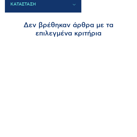
ΑΝΑΠΤΥΞΕΙΣ
ΚΑΤΑΣΤΑΣΗ
ΕΜΠΟΡΙΚΑ ΚΑΙ
ΕΠΙΧΕΙΡΗΜΑΤΙΚΑ ΚΕΝΤΡΑ
ΟΛΟΚΛΗΡΩΜΕΝΑ
ΒΙΟΜΗΧΑΝΙΚΕΣ ΠΕΡΙΟΧΕΣ –
Δεν βρέθηκαν άρθρα με τα
ΕΜΠΟΡΕΥΜΑΤΙΚΑ ΚΕΝΤΡΑ
ΕΠΑΓΓΕΛΜΑΤΙΚΟΙ ΧΩΡΟΙ –
επιλεγμένα κριτήρια
ΚΤΙΡΙΑ ΓΡΑΦΕΙΩΝ