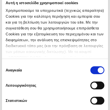
Αυτή η ιστοσελίδα χρησιμοποιεί cookies
Χρησιμοποιούμε τα υποχρεωτικά (τεχνικώς απαραίτητα)
Cookies για την καλύτερη περιήγηση και εμπειρία σου
και για τη βελτίωση των λειτουργιών του site. Με την
συγκατάθεση σου θα χρησιμοποιήσουμε επιπρόσθετα
Cookies για την εξατομίκευση του περιεχομένου και των
διαφημίσεων, την ανάλυση της επισκεψιμότητας στο
διαδικτυακό τόπο μας (και την πρόσβαση σε λειτουργίες
των μέσων κοινωνικής δικτύωσης). Με το κουμπί
«
ΑΠΟΡΡΙΨΗ ΟΛΩΝ
» θα ενεργοποιηθούν μόνο τα
αναγκαία για την λειτουργία του site cookies. Πατώντας
Επιλογή
το κουμπί «
ΑΠΟΔΟΧΗ ΟΛΩΝ
» θα ενεργοποιηθούν όλες
Αναγκαία
συγκατάθεσης
οι κατηγορίες cookies. Ενημερώσου για την
Πολιτική
Cookies
και τους διαφορετικούς τύπους Cookies και
Λειτουργικότητας
τροποποίησε τις προτιμήσεις σου (εκτός από τα
τεχνικώς απαραίτητα) επιλέγοντας «
Ρυθμίσεις
Cookies
».
Στατιστικών