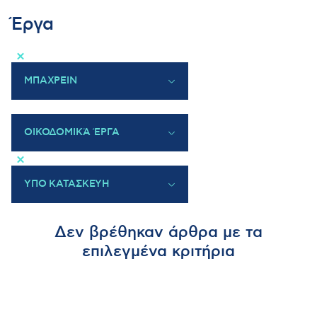
Έργα
×
ΜΠΑΧΡΕΙΝ
ΕΛΛΑΔΑ
ΚΥΠΡΟΣ
ΟΙΚΟΔΟΜΙΚΆ ΈΡΓΑ
ΜΠΑΧΡΕΙΝ
×
ΚΑΤΑΡ
ΗΑΕ
ΥΠΟ ΚΑΤΑΣΚΕΥΗ
ΒΟΥΛΓΑΡΙΑ
ΥΠΟ ΚΑΤΑΣΚΕΥΗ
Δεν βρέθηκαν άρθρα με τα
ΟΛΟΚΛΗΡΩΜΕΝΑ
επιλεγμένα κριτήρια