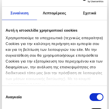
Πολιτικές και
Συναίνεση
Λεπτομέρειες
Σχετικά
Συστήματα
Διαχείρισης
Αυτή η ιστοσελίδα χρησιμοποιεί cookies
Χρησιμοποιούμε τα υποχρεωτικά (τεχνικώς απαραίτητα)
Cookies για την καλύτερη περιήγηση και εμπειρία σου
και για τη βελτίωση των λειτουργιών του site. Με την
συγκατάθεση σου θα χρησιμοποιήσουμε επιπρόσθετα
Cookies για την εξατομίκευση του περιεχομένου και των
διαφημίσεων, την ανάλυση της επισκεψιμότητας στο
Έργα
διαδικτυακό τόπο μας (και την πρόσβαση σε λειτουργίες
των μέσων κοινωνικής δικτύωσης). Με το κουμπί
«
ΑΠΟΡΡΙΨΗ ΟΛΩΝ
» θα ενεργοποιηθούν μόνο τα
αναγκαία για την λειτουργία του site cookies. Πατώντας
Επιλογή
ΧΩΡΑ
το κουμπί «
ΑΠΟΔΟΧΗ ΟΛΩΝ
» θα ενεργοποιηθούν όλες
Αναγκαία
συγκατάθεσης
οι κατηγορίες cookies. Ενημερώσου για την
Πολιτική
ΕΛΛΑΔΑ
Cookies
και τους διαφορετικούς τύπους Cookies και