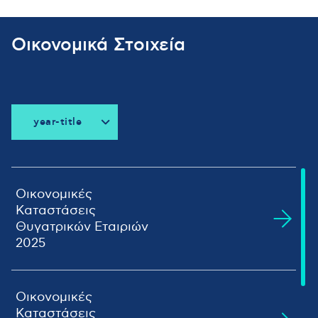
Οικονομικά Στοιχεία
year-title
all-title
2026
2025
Οικονομικές
Καταστάσεις
2024
Θυγατρικών Εταιριών
2023
2025
2022
2021
ΤΕΡΝΑ
2020
ΑΝΩΝΥΜΟΣ
Οικονομικές
Προβολή
2019
ΤΟΥΡΙΣΤΙΚΗ
Αρχείου
Καταστάσεις