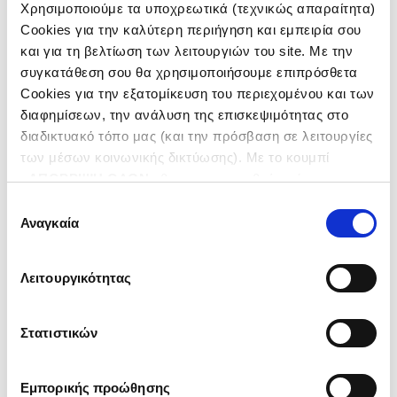
Χρησιμοποιούμε τα υποχρεωτικά (τεχνικώς απαραίτητα)
Cookies για την καλύτερη περιήγηση και εμπειρία σου
και για τη βελτίωση των λειτουργιών του site. Με την
συγκατάθεση σου θα χρησιμοποιήσουμε επιπρόσθετα
Cookies για την εξατομίκευση του περιεχομένου και των
διαφημίσεων, την ανάλυση της επισκεψιμότητας στο
διαδικτυακό τόπο μας (και την πρόσβαση σε λειτουργίες
των μέσων κοινωνικής δικτύωσης). Με το κουμπί
«
ΑΠΟΡΡΙΨΗ ΟΛΩΝ
» θα ενεργοποιηθούν μόνο τα
αναγκαία για την λειτουργία του site cookies. Πατώντας
Επιλογή
το κουμπί «
ΑΠΟΔΟΧΗ ΟΛΩΝ
» θα ενεργοποιηθούν όλες
Αναγκαία
συγκατάθεσης
οι κατηγορίες cookies. Ενημερώσου για την
Πολιτική
Cookies
και τους διαφορετικούς τύπους Cookies και
Λειτουργικότητας
τροποποίησε τις προτιμήσεις σου (εκτός από τα
τεχνικώς απαραίτητα) επιλέγοντας «
Ρυθμίσεις
Cookies
».
Στατιστικών
Εμπορικής προώθησης