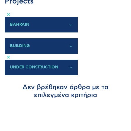
Projects
×
BAHRAIN
GREECE
BAHRAIN
BUILDING
CYPRUS
×
QATAR
UAE
UNDER CONSTRUCTION
BULGARIA
UNDER CONSTRUCTION
Δεν βρέθηκαν άρθρα με τα
COMPLETED
επιλεγμένα κριτήρια