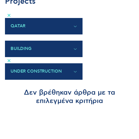
Projects
×
QATAR
GREECE
BAHRAIN
BUILDING
CYPRUS
×
QATAR
UAE
UNDER CONSTRUCTION
BULGARIA
UNDER CONSTRUCTION
Δεν βρέθηκαν άρθρα με τα
COMPLETED
επιλεγμένα κριτήρια