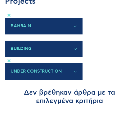
Projects
×
BAHRAIN
GREECE
BAHRAIN
BUILDING
CYPRUS
×
QATAR
UAE
UNDER CONSTRUCTION
BULGARIA
UNDER CONSTRUCTION
Δεν βρέθηκαν άρθρα με τα
COMPLETED
επιλεγμένα κριτήρια