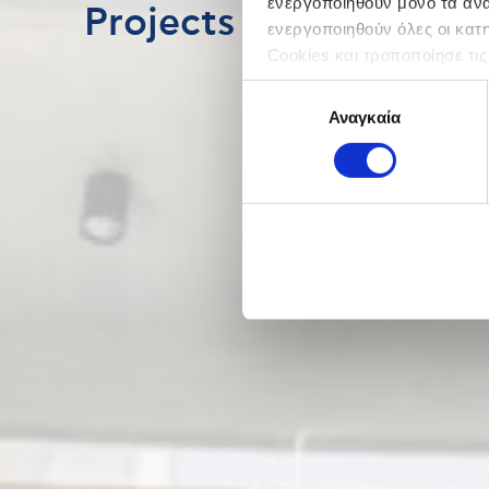
ενεργοποιηθούν μόνο τα αναγ
Projects
ενεργοποιηθούν όλες οι κατ
Cookies και τροποποίησε τις
Επιλογή
Αναγκαία
συγκατάθεσης