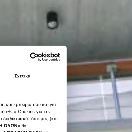
Σχετικά
η και εμπειρία σου και για
ρόσθετα Cookies για την
 διαδικτυακό τόπο μας (και
Η ΟΛΩΝ
» θα