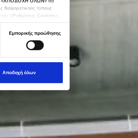
 «
ΑΠΟΔΟΧΗ ΟΛΩΝ
» θα
υς διαφορετικούς τύπους
ντας «
Ρυθμίσεις Cookies
».
Εμπορικής προώθησης
Αποδοχή όλων