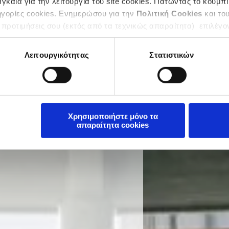
καία για την λειτουργία του site cookies. Πατώντας το κουμπί
ηγορίες cookies. Ενημερώσου για την
Πολιτική Cookies
και το
 προτιμήσεις σου (εκτός από τα τεχνικώς απαραίτητα) επιλέγο
Λειτουργικότητας
Στατιστικών
Χρησιμοποιήστε μόνο τα
απαραίτητα cookies