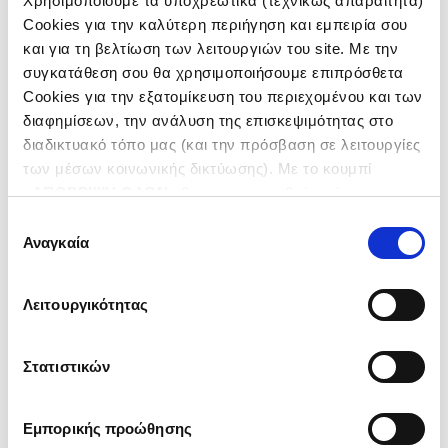
Χρησιμοποιούμε τα υποχρεωτικά (τεχνικώς απαραίτητα)
GREECE
Cookies για την καλύτερη περιήγηση και εμπειρία σου
BULGARIA
και για τη βελτίωση των λειτουργιών του site. Με την
CATEGORY
συγκατάθεση σου θα χρησιμοποιήσουμε επιπρόσθετα
Cookies για την εξατομίκευση του περιεχομένου και των
RESIDENTIAL DEVELOPMENTS
ENTERTAINMENT AREAS
διαφημίσεων, την ανάλυση της επισκεψιμότητας στο
INDUSTRIAL TRADE AREAS –
διαδικτυακό τόπο μας (και την πρόσβαση σε λειτουργίες
TRADE CENTRES
των μέσων κοινωνικής δικτύωσης). Με το κουμπί
SHOPPING &AMP; BUSINESS
«
ΑΠΟΡΡΙΨΗ ΟΛΩΝ
» θα ενεργοποιηθούν μόνο τα
CENTRES
αναγκαία για την λειτουργία του site cookies. Πατώντας
Επιλογή
το κουμπί «
ΑΠΟΔΟΧΗ ΟΛΩΝ
» θα ενεργοποιηθούν όλες
Αναγκαία
συγκατάθεσης
οι κατηγορίες cookies. Ενημερώσου για την
Πολιτική
Cookies
και τους διαφορετικούς τύπους Cookies και
Λειτουργικότητας
τροποποίησε τις προτιμήσεις σου (εκτός από τα
τεχνικώς απαραίτητα) επιλέγοντας «
Ρυθμίσεις
Cookies
».
Στατιστικών
Εμπορικής προώθησης