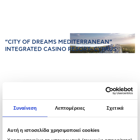
“CITY OF DREAMS MEDITERRANEAN”
INTEGRATED CASINO RESORT- CYPRUS
Real Estate
Συναίνεση
Λεπτομέρειες
Σχετικά
×
Αυτή η ιστοσελίδα χρησιμοποιεί cookies
BULGARIA